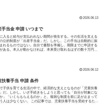
万円単位で受け取れなくなるリスクがある。産前産後 届出…
2026.06.13
産手当金 申請 いつまで
に入ると給与が支払われない期間が発生する。その生活を支える
の公的制度が「出産手当金」だ。しかし、この手当は自動的に振
まれるものではない。自分で書類を準備し、期限までに申請する
がある。本人が動かなければ、本来受け取れるはずの数十万円単
受給権を逃しかねない。 手続きの概要 出産手当金は、働く…
2026.06.12
童扶養手当 申請 条件
で子供を育てる生活の中で、経済的な支えとなるのが「児童扶養
」だ。しかし、いざ手続きをしようと思っても「自分が対象にな
か」「いくらもらえるのか」と、複雑な制度を前に足が止まって
う人は少なくない。 この記事では、児童扶養手当を受給するため
体的な手順や、見落としがちな所得制限の仕組みを詳しく解…