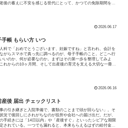
老後の蓄えに不安を感じる世代にとって、かつての免除期間をそ
まにしておくのは心許ない。そこで検討したいのが、後から保…
2026.06.17
子手帳 もらい方 いつ
人科で「おめでとうございます、妊娠ですね」と言われ、会計を
ながらスマホで真っ先に調べるのが、母子手帳のこと。どこへ行
いいのか、何が必要なのか。まずはその第一歩を整理してみよ
これからの10ヶ月間、そして出産後の育児を支える大切な一冊を
入れるための手順を解説する。 手続きの概要 母子手帳（正…
2026.06.16
前産後 届出 チェックリスト
事の引き継ぎと入院準備で、書類のことまで頭が回らない」。そ
状況で後回しにされがちなのが役所や会社への届け出だ。だが、
の手続きには「14日以内」や「産後すぐ」といったシビアな期限
定されている。一つでも漏れると、本来もらえるはずの給付金が