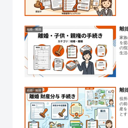
離婚
結婚・離婚
家族
を提
の指
生活
書類
離
結婚・離婚
役所
の前
産を
とす
法的