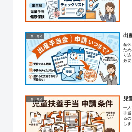
数十
出
出生・育児
産休
ため
り込
必要
位の
児
出生・育児
一人
手当
るの
しま
の具