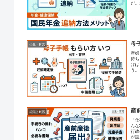
だ。
のま
母
出生・育児
産婦
待ち
けば
う。
手に
産
出生・育児
「仕
んな
行政
が設