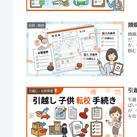
婚
結婚・離婚
婚姻
だ。
か。
頼む
して
引
引越し・住所変更
引越
ばい
が、
を出
い記
…