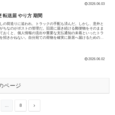
2026.06.03
便 転送届 やり方 期間
しの荷造りに追われ、トラックの手配も済んだ。しかし、意外と
がちなのがポストの管理だ。旧居に届き続ける郵便物をそのまま
ておくと、個人情報の流出や重要な支払通知の未着といったトラ
を招きかねない。自分宛ての荷物を確実に新居へ届けるための備
、早めに済ませておきたいところだ。 郵便局が提供する転送…
2026.06.02
のページ
次
…
8