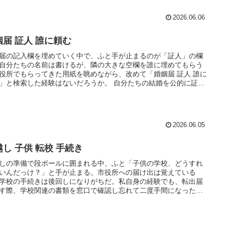
2026.06.06
姻届 証人 誰に頼む
届の記入欄を埋めていく中で、ふと手が止まるのが「証人」の欄
自分たちの名前は書けるが、隣の大きな空欄を誰に埋めてもらう
役所でもらってきた用紙を眺めながら、改めて「婚姻届 証人 誰に
」と検索した経験はないだろうか。 自分たちの結婚を公的に証明
もらう大切な役目だが、いざ誰かに依頼するとなると、…
2026.06.05
越し 子供 転校 手続き
しの準備で段ボールに囲まれる中、ふと「子供の学校、どうすれ
いんだっけ？」と手が止まる。市役所への届け出は覚えている
学校の手続きは後回しになりがちだ。私自身の経験でも、転出届
す際、学校関連の書類を窓口で確認し忘れて二度手間になった苦
憶がある。特に年度末の繁忙期は、役所も学校も混み合うため、