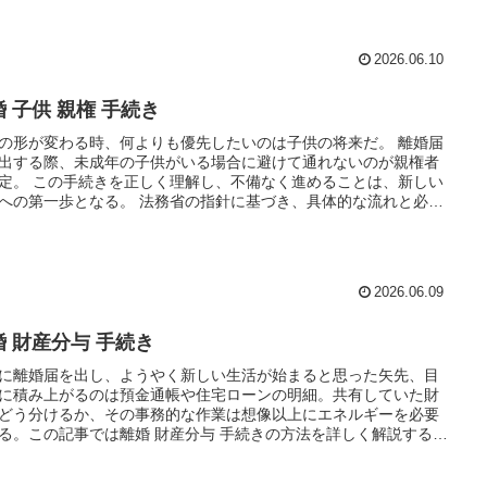
2026.06.10
 子供 親権 手続き
の形が変わる時、何よりも優先したいのは子供の将来だ。 離婚届
出する際、未成年の子供がいる場合に避けて通れないのが親権者
定。 この手続きを正しく理解し、不備なく進めることは、新しい
への第一歩となる。 法務省の指針に基づき、具体的な流れと必要
を整理した。 手続きの概要 離婚には大きく分けて「…
2026.06.09
婚 財産分与 手続き
に離婚届を出し、ようやく新しい生活が始まると思った矢先、目
に積み上がるのは預金通帳や住宅ローンの明細。共有していた財
どう分けるか、その事務的な作業は想像以上にエネルギーを必要
る。この記事では離婚 財産分与 手続きの方法を詳しく解説する。
な知識がない状態でも、順を追って進めれば一つずつ解決…