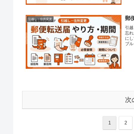
郵
引越し・住所変更
引越
忘れ
にし
ブル
えは
次
1
2