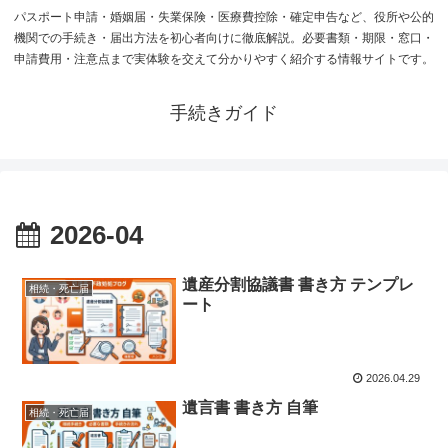
パスポート申請・婚姻届・失業保険・医療費控除・確定申告など、役所や公的
機関での手続き・届出方法を初心者向けに徹底解説。必要書類・期限・窓口・
申請費用・注意点まで実体験を交えて分かりやすく紹介する情報サイトです。
手続きガイド
2026-04
遺産分割協議書 書き方 テンプレ
相続・死亡届
ート
2026.04.29
遺言書 書き方 自筆
相続・死亡届