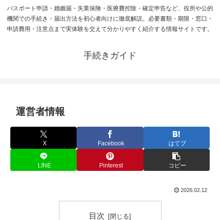
パスポート申請・婚姻届・失業保険・医療費控除・確定申告など、役所や公的
機関での手続き・届出方法を初心者向けに徹底解説。必要書類・期限・窓口・
申請費用・注意点まで実体験を交えて分かりやすく紹介する情報サイトです。
手続きガイド
運営者情報
X
Facebook
はてブ
LINE
Pinterest
コピー
2026.02.12
目次