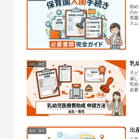
初め
のか
育園
スム
は、
乳
出生・育児
子ど
減し
乳幼
必要
概要
出産
出生・育児