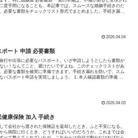
二度手間になることも。本記事では、スムーズな婚姻手続きのた
、必要な書類をチェックリスト形式でまとめました。手続き漏れ
ぎ、スムーズなスタートを切りましょう。 婚姻届本体の…
2026.04.04
スポート 申請 必要書類
旅行や出張に必要なパスポート。いざ申請しようとしたら書類が
ない！なんてこと、避けたいですよね。このチェックリストがあ
、必要な書類を確実に準備できます。手続き漏れを防いで、スム
なパスポート申請を実現しましょう。 1. 本人確認書類の準備 運
許証 期限: 有効期限内であること 【緊急度:高】…
2026.04.03
民健康保険 加入 手続き
して会社から渡された保険証を返却したとき、ふと不安になる。
から病院に行くとき、どうすればいいのだろうか。これまでは会
すべて整えてくれていたが、これからは自分で動かなければなら