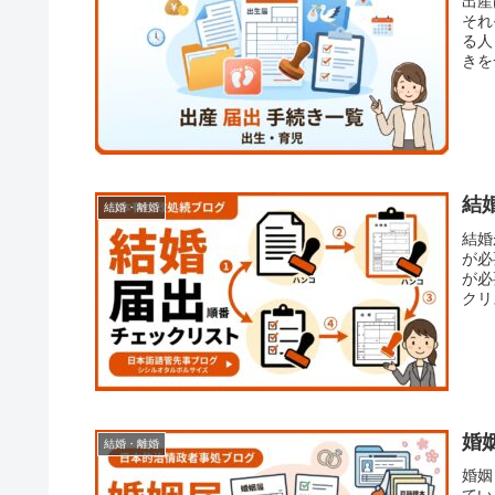
出産
それ
る人
きを
くだ
結
結婚・離婚
結婚
が必
が必
クリ
ょう
婚
結婚・離婚
婚姻
てい