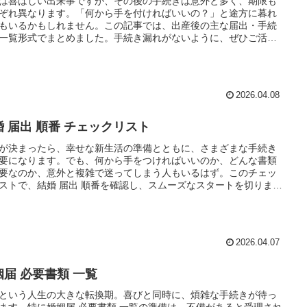
は喜ばしい出来事ですが、その後の手続きは意外と多く、期限も
ぞれ異なります。「何から手を付ければいいの？」と途方に暮れ
もいるかもしれません。この記事では、出産後の主な届出・手続
一覧形式でまとめました。手続き漏れがないように、ぜひご活用
さい。 出生届 赤ちゃんが生まれたら、まず最初に行うのが…
2026.04.08
婚 届出 順番 チェックリスト
が決まったら、幸せな新生活の準備とともに、さまざまな手続き
要になります。でも、何から手をつければいいのか、どんな書類
要なのか、意外と複雑で迷ってしまう人もいるはず。このチェッ
ストで、結婚 届出 順番を確認し、スムーズなスタートを切りまし
。 婚姻届の提出 婚姻届の準備と提出 期限: 結婚す…
2026.04.07
姻届 必要書類 一覧
という人生の大きな転換期。喜びと同時に、煩雑な手続きが待っ
ます。特に婚姻届 必要書類 一覧の準備は、不備があると受理され