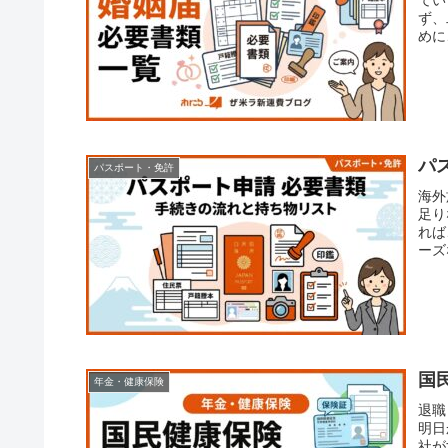
ず、
めに
を防
パ
パスポート・免許
海外
足り
れば
ーズ
転免
国
年金・健康保険
退職
明日
社が