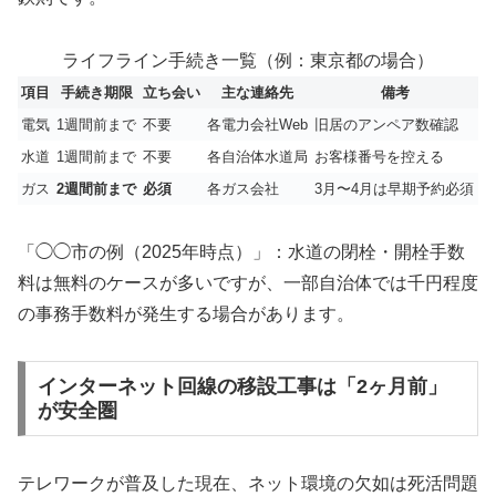
ライフライン手続き一覧（例：東京都の場合）
項目
手続き期限
立ち会い
主な連絡先
備考
電気
1週間前まで
不要
各電力会社Web
旧居のアンペア数確認
水道
1週間前まで
不要
各自治体水道局
お客様番号を控える
ガス
2週間前まで
必須
各ガス会社
3月〜4月は早期予約必須
「◯◯市の例（2025年時点）」：水道の閉栓・開栓手数
料は無料のケースが多いですが、一部自治体では千円程度
の事務手数料が発生する場合があります。
インターネット回線の移設工事は「2ヶ月前」
が安全圏
テレワークが普及した現在、ネット環境の欠如は死活問題