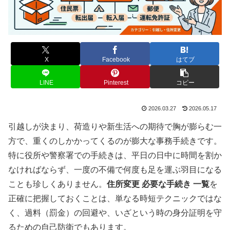
X
Facebook
はてブ
LINE
Pinterest
コピー
2026.03.27
2026.05.17
引越しが決まり、荷造りや新生活への期待で胸が膨らむ一
方で、重くのしかかってくるのが膨大な事務手続きです。
特に役所や警察署での手続きは、平日の日中に時間を割か
なければならず、一度の不備で何度も足を運ぶ羽目になる
ことも珍しくありません。
住所変更 必要な手続き 一覧
を
正確に把握しておくことは、単なる時短テクニックではな
く、過料（罰金）の回避や、いざという時の身分証明を守
るための自己防衛でもあります。