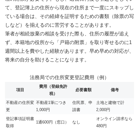
て、登記簿上の住所から現在の住所まで一度にスキップし
ている場合は、その経緯を証明するための書類（除票の写
しなど）を揃えるのに苦労することがあります。
筆者が相続放棄の相談を受けた際も、住所の履歴が追え
ず、本籍地の役所から「戸籍の附票」を取り寄せるのに1
週間以上を費やした経験があります。早め早めの対応が、
将来の自分を助けることになります。
法務局での住所変更登記費用（例）
費用（登録免許
項目
必要書類
備考
税）
不動産の住所変
不動産1筆につき
住民票、申
土地と建物で計
更
1,000円
請書
2,000円
登記事項証明書
オンライン請求なら
1通600円（窓口）
なし
取得
480円