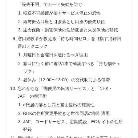
「宛先不明」でカード失効を防ぐ
転送不可郵便が招くサービス停止の恐怖
給与振込口座と引き落とし口座の優先順位
生命保険・損害保険の住所変更と火災保険の移転
窓口経験者が教える「待ち時間ゼロ」を目指す混雑回
避のテクニック
月曜日と金曜日を避けるべき理由
窓口に行く前に電話1本で確認すべき「持ち物チェ
ック」
昼休み（12:00〜13:00）の交代制による停滞
忘れがちな「郵便局の転送サービス」と「NHK・
JAF」の整理術
e転居の落とし穴と書面提出の確実性
NHKの住所変更手続きと世帯同居の割引適用
JAF、ロードサービス、定期購読、ECサイトの住所
登録