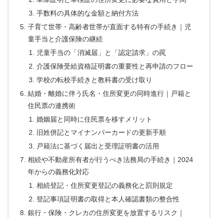
手数料の具体的な金額と納付方法
子育て世帯・高齢者世帯が直面する特有の手続き｜児
童手当と介護保険の継続
児童手当の「消滅届」と「認定請求」の罠
介護保険受給資格証明書の重要性と再申請のフロー
学校の転校手続きと教科書の受け取り
結婚・離婚に伴う氏名・住所変更の同時進行｜戸籍と
住民票の連携術
婚姻届と同時に住民票を移すメリット
旧姓併記とマイナンバーカードの更新手順
戸籍法に基づく届出と受理証明書の活用
相続や不動産所有者が行うべき法務局の手続き｜2024
年からの義務化対応
相続登記・住所変更登記の義務化と罰則規定
登記事項証明書の取得と本人確認書類の整合性
銀行・保険・クレカの住所変更を放置するリスク｜