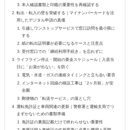
本人確認書類と印鑑の重要性を再確認する
転出・転入の壁を突破する｜マイナンバーカードを活
用したデジタル申請の真価
引越しワンストップサービスで窓口訪問を最小限に
する
紙の転出証明書が必要になるケースと注意点
受付窓口での「継続利用手続き」を忘れずに
ライフライン停止・開始の黄金スケジュール｜入居当
日に「お湯が出ない」を防ぐ
電気・水道・ガスの連絡タイミングと立ち会い要否
インターネット回線の移設工事は「2ヶ月前」が安
全圏
郵便物の「転送サービス」の落とし穴
運転免許証と車両関連の更新｜警察署と運輸支局でつ
まずかないための書類準備
免許証の裏面記載だけで終わらせない重要性
車庫証明と車検証の住所変更に必要な費用と手間