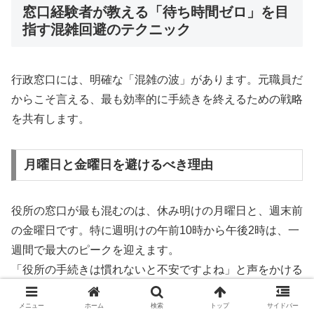
窓口経験者が教える「待ち時間ゼロ」を目
指す混雑回避のテクニック
行政窓口には、明確な「混雑の波」があります。元職員だ
からこそ言える、最も効率的に手続きを終えるための戦略
を共有します。
月曜日と金曜日を避けるべき理由
役所の窓口が最も混むのは、休み明けの月曜日と、週末前
の金曜日です。特に週明けの午前10時から午後2時は、一
週間で最大のピークを迎えます。
「役所の手続きは慣れないと不安ですよね」と声をかける
と、多くの方が「何時間待たされるかわからなくて困る」
メニュー
ホーム
検索
トップ
サイドバー
と仰います。もし可能であれば、
火曜日〜木曜日の「朝イ