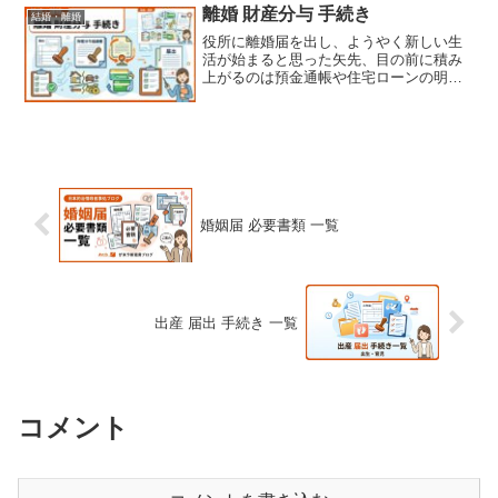
れないと不安ですよね。私も初めて手続
離婚 財産分与 手続き
結婚・離婚
きした際は、書類の多さや窓口の種類の
役所に離婚届を出し、ようやく新しい生
多さに戸惑いました。 でもご安心くださ
活が始まると思った矢先、目の前に積み
い。行政窓口…
上がるのは預金通帳や住宅ローンの明
細。共有していた財産をどう分けるか、
その事務的な作業は想像以上にエネルギ
ーを必要とする。この記事では離婚 財産
分与 手続きの方法を詳しく解説する。法
的な知識がない状態でも、順を追って進
めれば一つずつ解決…
婚姻届 必要書類 一覧
出産 届出 手続き 一覧
コメント