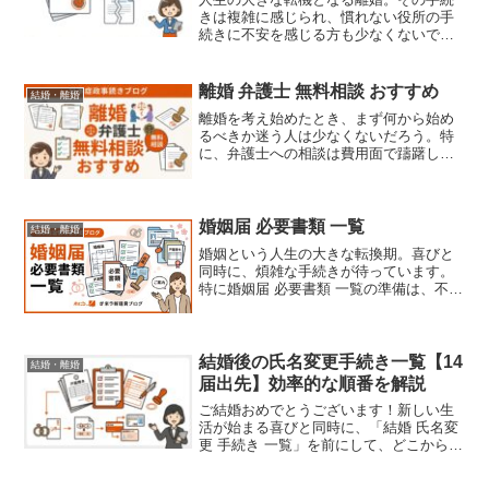
きは複雑に感じられ、慣れない役所の手
続きに不安を感じる方も少なくないでし
ょう。特に「離婚届 書き方 注意点」は、
多くの方が疑問に感じるポイントです。
筆者も実際に手続きに立ち会った経験か
離婚 弁護士 無料相談 おすすめ
結婚・離婚
ら、一つひとつの記入事項に細心の注意
離婚を考え始めたとき、まず何から始め
が必要だと痛感しています。この記事で
るべきか迷う人は少なくないだろう。特
は、行政手続きの…
に、弁護士への相談は費用面で躊躇して
しまうかもしれない。そこで今回は、離
婚に関する弁護士の無料相談について、
様々な方法を比較し、あなたに合った相
談先を見つけるための情報を提供する。
婚姻届 必要書類 一覧
結婚・離婚
比較一覧表 方法 場所 費用 所要時間 メリ
婚姻という人生の大きな転換期。喜びと
ット デメ…
同時に、煩雑な手続きが待っています。
特に婚姻届 必要書類 一覧の準備は、不備
があると受理されず、二度手間になるこ
とも。本記事では、スムーズな婚姻手続
きのために、必要な書類をチェックリス
ト形式でまとめました。手続き漏れを防
結婚後の氏名変更手続き一覧【14
結婚・離婚
ぎ、スムーズなスタートを切りましょ
届出先】効率的な順番を解説
う。 婚姻届本体の…
ご結婚おめでとうございます！新しい生
活が始まる喜びと同時に、「結婚 氏名変
更 手続き 一覧」を前にして、どこから手
をつけて良いか迷ってしまう方も多いの
ではないでしょうか。役所の手続きは慣