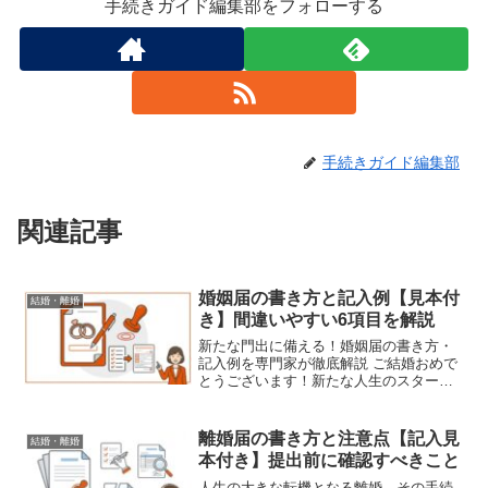
手続きガイド編集部をフォローする
手続きガイド編集部
関連記事
婚姻届の書き方と記入例【見本付
結婚・離婚
き】間違いやすい6項目を解説
新たな門出に備える！婚姻届の書き方・
記入例を専門家が徹底解説 ご結婚おめで
とうございます！新たな人生のスタート
ラインに立つお二人の、幸せへの第一歩
となる「婚姻届」の提出。この大切な手
続きは、期待に胸を膨らませる一方で、
離婚届の書き方と注意点【記入見
結婚・離婚
「どこに何を書けばいいの？」「どんな
本付き】提出前に確認すべきこと
書類が必要？」と、初めてのことで不安
を感じる方も少なく…
人生の大きな転機となる離婚。その手続