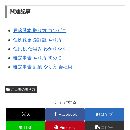
関連記事
戸籍謄本 取り方 コンビニ
住所変更 免許証 やり方
住民税 仕組み わかりやすく
確定申告 やり方 初めて
確定申告 副業 やり方 会社員
届出書の書き方
シェアする
X
Facebook
はてブ
LINE
Pinterest
コピー