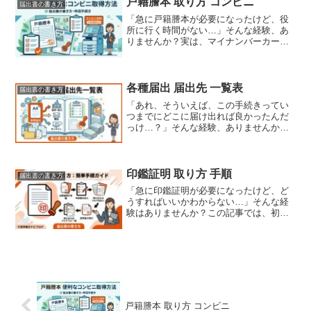
戸籍謄本 取り方 コンビニ
届出書の書き方
にしてください。 手続きの概要 委任状と
「急に戸籍謄本が必要になったけど、役
は、ある人が別の人…
所に行く時間がない…」そんな経験、あ
りませんか？実は、マイナンバーカード
があれば、コンビニでも戸籍謄本を取得
できる場合があります。この記事では、
コンビニで戸籍謄本を取得する方法を、
初めての方にもわかりやすく解説しま
各種届出 届出先 一覧表
届出書の書き方
す。 手続きの概要 コンビニでの戸籍謄本
「あれ、そういえば、この手続きってい
取得は、お住まいの…
つまでにどこに届け出れば良かったんだ
っけ…？」そんな経験、ありませんか？
各種届出は種類が多く、期限や提出先も
バラバラ。うっかり忘れてしまうと、
後々面倒なことになることも。このチェ
ックリストで、必要な手続きを確実にこ
印鑑証明 取り方 手順
届出書の書き方
なし、スムーズな生活を送りましょう。
「急に印鑑証明が必要になったけど、ど
引越しに関する届出 …
うすればいいかわからない…」そんな経
験はありませんか？この記事では、初め
ての方でもスムーズに印鑑証明 取り方 手
順を理解し、取得できるよう、わかりや
すく解説します。必要なものから具体的
な手順、注意点まで、丁寧に説明してい
くので安心してください。 手続きの概要
印鑑証明は、…
戸籍謄本 取り方 コンビニ