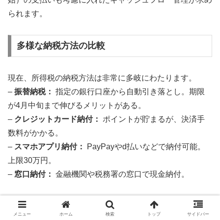
られます。
多様な納税方法の比較
現在、所得税の納税方法は非常に多岐にわたります。
–
振替納税：
指定の銀行口座から自動引き落とし。期限
が4月中旬まで伸びるメリットがある。
–
クレジットカード納付：
ポイントが貯まるが、決済手
数料がかかる。
–
スマホアプリ納付：
PayPayやd払いなどで納付可能。
上限30万円。
–
窓口納付：
金融機関や税務署の窓口で現金納付。
筆者がおすすめするのは「振替納税」です。一度手続きを
メニュー
ホーム
検索
トップ
サイドバー
すれば翌年以降も自動で継続され、何より本来の期限から