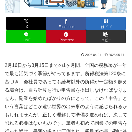
X
Facebook
はてブ
LINE
Pinterest
コピー
2026.04.21
2026.05.17
2月16日から3月15日までの1ヶ月間、全国の税務署が一年
で最も活気づく季節がやってきます。所得税法第120条に
基づき、会社員であっても給与以外の所得が一定額を超え
る場合は、自ら計算を行い申告書を提出しなければなりま
せん。副業を始めたばかりの方にとって、この「申告」と
いう言葉はどこか遠い世界の出来事のように感じられるか
もしれませんが、正しく理解して準備を進めれば、決して
恐れる必要はないものです。筆者も初めて副業での申告を
行った際は、書類の多さに圧倒され、税務署の長い列に並