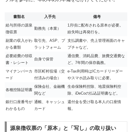
書類名
入手先
備考
給与所得の源泉
1月頃に配布される原本が必要。
勤務先（本業）
徴収票
紛失時は再発行を。
副業の収入がわ
取引先、ASP、プ
支払調書や、売上管理画面のキャ
かる書類
ラットフォーム
プチャなど。
必要経費の領収
通信費、消耗品費、旅費交通費な
自身で保管
書・レシート
ど。7年間の保存義務。
マイナンバーカ
市区町村役場（交
e-Tax利用時はICカードリーダー
ード
付済みの場合）
やスマホ読み取りに必要。
保険会社、金融機
生命保険料控除、地震保険料控
各種控除証明書
関など
除、iDeCoの払込証明書など。
銀行口座番号が
通帳、キャッシュ
還付金を受け取る本人の口座情
わかるもの
カード
報。
源泉徴収票の「原本」と「写し」の取り扱い