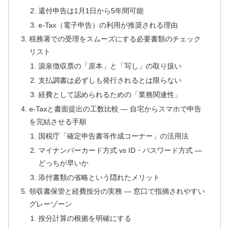
還付申告は1月1日から5年間可能
e-Tax（電子申告）の利用が推奨される理由
税務署での受理をスムーズにする必要書類のチェック
リスト
源泉徴収票の「原本」と「写し」の取り扱い
支払調書は必ずしも発行されるとは限らない
経費として認められるための「業務関連性」
e-Taxと書面提出の工数比較 — 自宅からスマホで申告
を完結させる手順
国税庁「確定申告書等作成コーナー」の活用法
マイナンバーカード方式 vs ID・パスワード方式 —
どっちが早いか
添付書類の省略という隠れたメリット
領収書保管と経費按分の実務 — 窓口で指摘されやすい
グレーゾーン
按分計算の根拠を明確にする