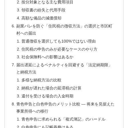
按分対象となる主な費用項目
領収書の紛失と代用手段
高額な備品の減価償却
副業バレを防ぐ「住民税の徴収方法」の選択と市区町
村への届出
普通徴収を選択しても100%ではない理由
住民税の申告のみが必要なケースのやり方
社会保険料への影響はあるか
届出遅延によるペナルティを回避する「法定納期限」
と納税方法
多様な納税方法の比較
納税が遅れた場合の延滞税の計算
還付を受ける場合の入金時期
青色申告と白色申告のメリット比較 — 将来を見据えた
事業所得への移行
青色申告に求められる「複式簿記」のハードル
白色申告にも記帳義務はある